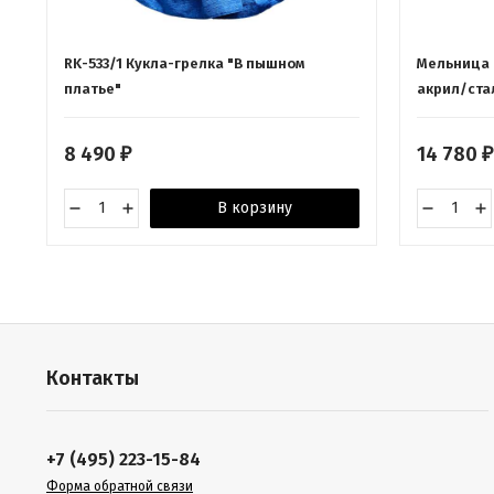
RK-533/1 Кукла-грелка "В пышном
Мельница 
платье"
акрил/стал
8 490
14 780
₽
₽
В корзину
Контакты
+7 (495) 223-15-84
Форма обратной связи