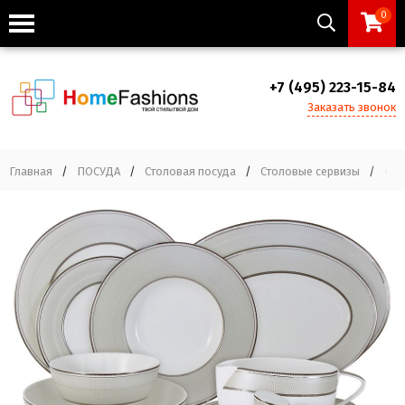
0
+7 (495) 223-15-84
Заказать звонок
Главная
/
ПОСУДА
/
Столовая посуда
/
Столовые сервизы
/
Обе