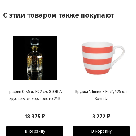
С этим товаром также покупают
Графин 0,85 л. H22 см. GLORIA,
Кружка "Линии - Red", 425 мл.
хрусталь/декор, золото 24К
Koenitz
18 375
3 272
₽
₽
В корзину
В корзину