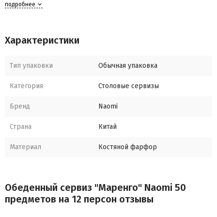
подробнее
2 блюда 36см 3 блюда 30см ,
соусник на блюдце,солонка,перечница
Характеристики
Тип упаковки
Обычная упаковка
Категория
Столовые сервизы
Бренд
Naomi
Страна
Китай
Материал
Костяной фарфор
Обеденный сервиз "Маренго" Naomi 50
предметов на 12 персон отзывы