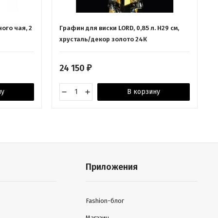
ого чая, 2
Графин для виски LORD, 0,85 л. H29 см,
хрусталь/декор золото 24К
24 150
₽
ну
В корзину
Приложения
Fashion-блог
Магазин