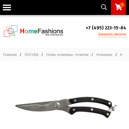
0
+7 (495) 223-15-84
Заказать звонок
Главная
/
ПОСУДА
/
Ножи, ножницы, точилки
/
Ножницы
/
Ножн