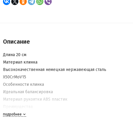
Описание
Длина 20 см
Материал клинка
Высококачественная немецкая нержавеющая сталь
X50CrMoV15
Особенности клинка
Идеальная балансировка
Материал рукоятки ABS пластик
Преимущества
Основной цвет - черный
подробнее
Использование
Не подходит для посудомоечной машины