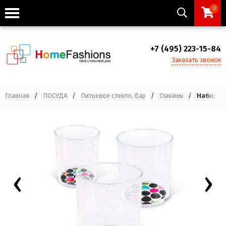
0
+7 (495) 223-15-84
Заказать звонок
Главная
/
ПОСУДА
/
Питьевое стекло, бар
/
Стаканы
/
Набор ст
‹
›