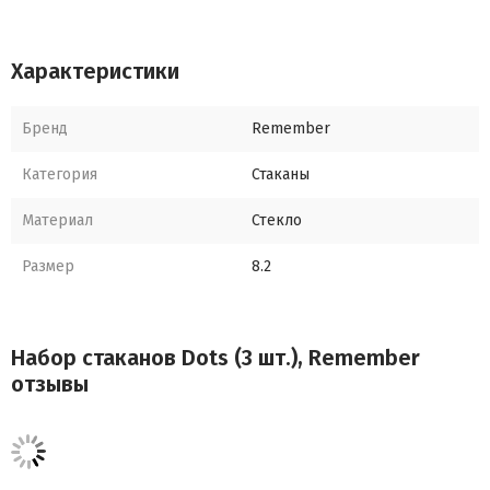
Материал: стекло
Размер: 8,2 х 9,6 х 8,2
Характеристики
Бренд
Remember
Категория
Стаканы
Материал
Стекло
Размер
8.2
Набор стаканов Dots (3 шт.), Remember
отзывы