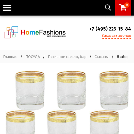
0
+7 (495) 223-15-84
Заказать звонок
Главная
/
ПОСУДА
/
Питьевое стекло, бар
/
Стаканы
/
Набор: 6