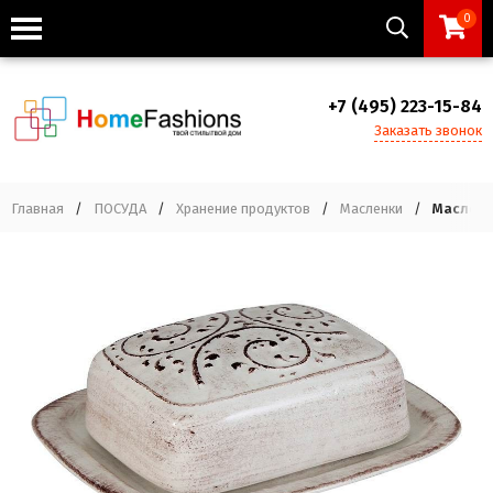
0
+7 (495) 223-15-84
Заказать звонок
Главная
/
ПОСУДА
/
Хранение продуктов
/
Масленки
/
Масленк