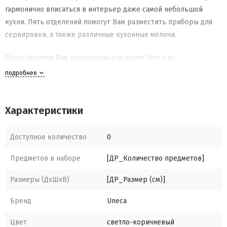
гармонично вписаться в интерьер даже самой небольшой
кухни. Пять отделений помогут Вам разместить приборы для
сервировки, а также различные кухонные мелочи.
Представляем Вам аксессуары для кухни Uneca из
натурального дуба! Древесина Европейского или Черешчатого
подробнее
дуба отличается уникальной текстурой и цветом, повышенной
влагостойкостью, не впитывает запахи и обладает
антисептическими свойствами. Доски не затупляют лезвия
Характеристики
ножей. Все изделия покрыты пищевым маслом и безопасны
для использования.
Доступное количество
0
Уход: для ухода за кухонными аксессуарами из дуба подходит
Предметов в наборе
[ДР_Количество предметов]
исключительно ручная мойка, без замачивания, использования
Размеры (ДхШхВ)
[ДР_Размер (см)]
грубых абразивов и агрессивных моющих средств.
Бренд
Uneca
После мытья необходимо просушить изделие. Раз в полгода
рекомендуется обработка минеральным маслом или пчелиным
Цвет
светло-коричневый