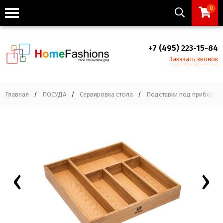
0
+7 (495) 223-15-84
Заказать звонок
Главная
/
ПОСУДА
/
Сервировка стола
/
Подставки под приборы
‹
›