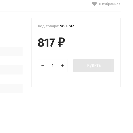
В избранное
Код товара:
580-512
817
₽
Купить