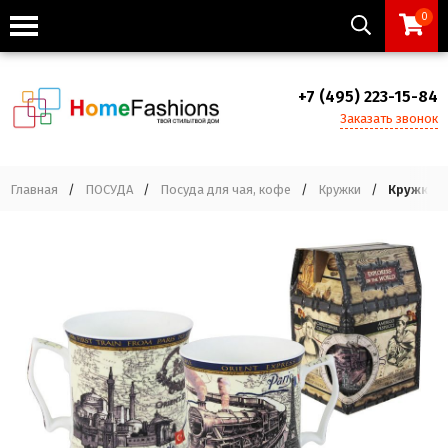
0
+7 (495) 223-15-84
Заказать звонок
Главная
/
ПОСУДА
/
Посуда для чая, кофе
/
Кружки
/
Кружка По