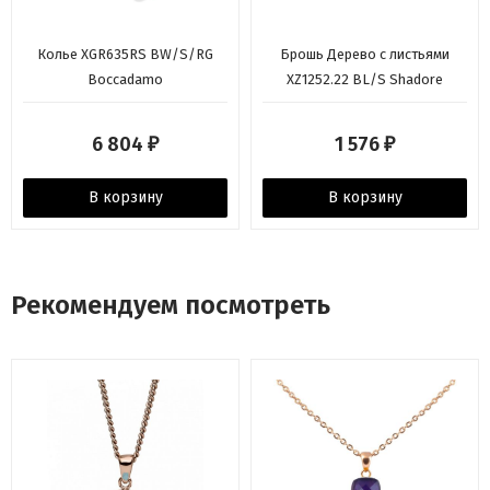
Колье XGR635RS BW/S/RG
Брошь Дерево с листьями
Boccadamo
XZ1252.22 BL/S Shadore
6 804
1 576
₽
₽
В корзину
В корзину
Рекомендуем посмотреть