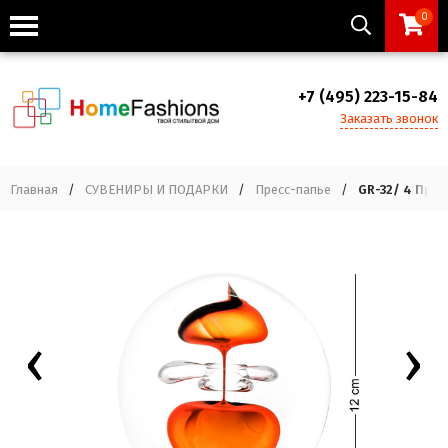
0
+7 (495) 223-15-84
Заказать звонок
Главная
/
СУВЕНИРЫ И ПОДАРКИ
/
Пресс-папье
/
GR-32/ 4 Пре
‹
›