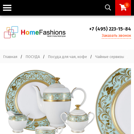
0
+7 (495) 223-15-84
Заказать звонок
Главная
/
ПОСУДА
/
Посуда для чая, кофе
/
Чайные сервизы
/