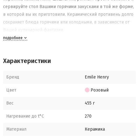
сервируйте стол Вашими горячими закусками в той же форме,
в которой вы их приготовили. Керамический противень долго
сохраняет блюда горячими или холодными, в зависимости от
Вашей кулинарной фантазии.
Практичные аккуратные ручки позволяют удобно лежат в
подробнее
руке. Керамика Emile Henry высокоустойчива к механическим
воздействиям – Вы сможете нарезать Ваше блюдо здесь же.
Характеристики
Бренд
Emile Henry
Цвет
Розовый
Вес
455 г
Нагревание до t°C
270
Материал
Керамика