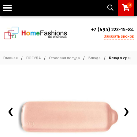
0
+7 (495) 223-15-84
Заказать звонок
Главная
/
ПОСУДА
/
Столовая посуда
/
Блюда
/
Блюдо среднее 
‹
›