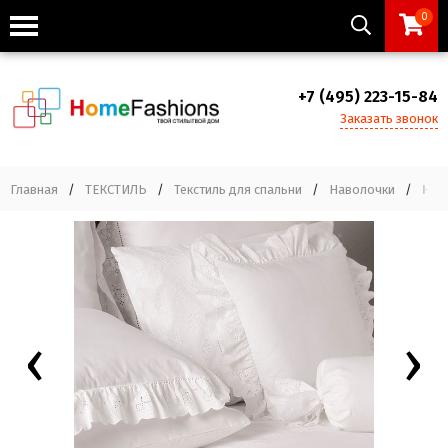
0
+7 (495) 223-15-84
Заказать звонок
Главная
/
ТЕКСТИЛЬ
/
Текстиль для спальни
/
Наволочки
/
Нав
‹
›