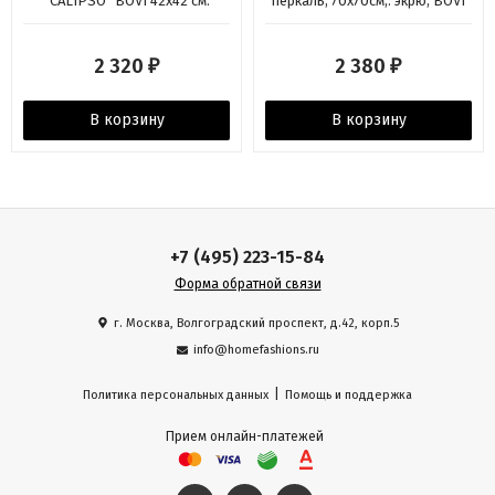
"CALIPSO" BOVI 42х42 см.
перкаль, 70х70см,. экрю, BOVI
сатин, серый жемчуг
2 320
2 380
₽
₽
В корзину
В корзину
+7 (495) 223-15-84
Форма обратной связи
г. Москва, Волгоградский проспект, д.42, корп.5
info@homefashions.ru
|
Политика персональных данных
Помощь и поддержка
Прием онлайн-платежей