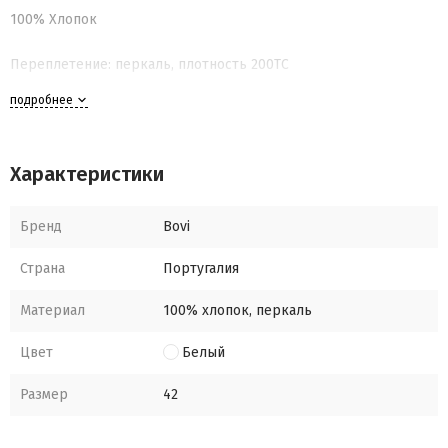
100% Хлопок
Переплетение: перкаль, плотность 200ТС
подробнее
Не пропускает перышки и пушинки
Плотный и долговечный материал
Характеристики
Декоративные элементы: вышивка, мережка, рюши
Бренд
Bovi
Страна
Португалия
Материал
100% хлопок, перкаль
Цвет
Белый
Размер
42