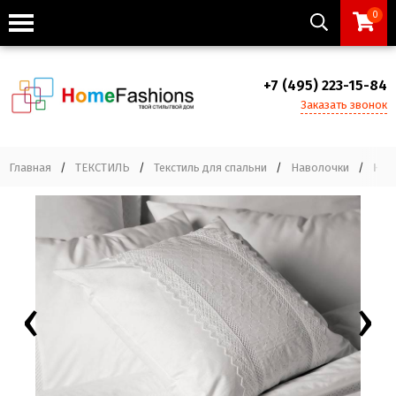
0
+7 (495) 223-15-84
Заказать звонок
Главная
/
ТЕКСТИЛЬ
/
Текстиль для спальни
/
Наволочки
/
Нав
‹
›