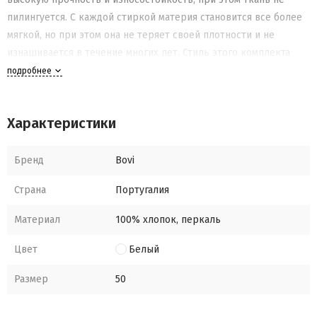
пилингуется. С каждой стиркой материя становится все более
мягкой, но при этом она не теряет своей плотности и не
изнашивается в течение многих лет. Стиль этого комплекта
белья можно назвать "ГОРОДСКАЯ КЛАССИКА": наволочки и
подробнее
пододеяльник отделаны прошвой и мережкой.
Характеристики
Бренд
Bovi
Страна
Португалия
Материал
100% хлопок, перкаль
Цвет
Белый
Размер
50