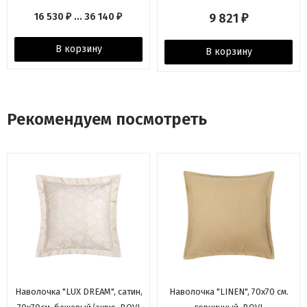
хлопка с фирменным
16 530
... 36 140
9 821
₽
₽
₽
дизайном, Natures
В корзину
В корзину
Рекомендуем посмотреть
Наволочка "LUX DREAM", сатин,
Наволочка "LINEN", 70х70 см.