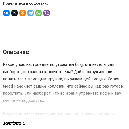
Поделиться в соцсетях:
Описание
Какое у вас настроение по утрам: вы бодры и веселы или
наоборот, похожи на колючего ежа? Дайте окружающим
понять это с помощью кружки, выражающей эмоции. Серия
Mood намекнет вашим коллегам, что сейчас вы как раз готовы
поболтать, или наоборот, что во время утреннего кофе к вам
лучше не подходить…
Кружка предназначена специально для горячих бодрящих
напитков: благодаря двойным фарфоровым стенкам, жидкость
подробнее
внутри остывает медленнее, а внешняя сторона не