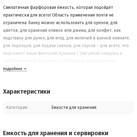
Симпатичная фарфоровая ёмкость, которая подойдёт
практически для всего! Область применения почти не
ограничена: банку можно использовать для орехов, для
цветов, для хранения оливок или джема, для конфет, как
подставку для ручек, для ягод, для мелочей в ванной комнате,
для леденцов, для подачи снеков, для соусов – для всего, что
подскажет ваша фантазия! Крышка с рисунком снаружи и
внутри может использоваться отдельно как блюдечко.
подробнее
Размер 10,5 см x 8,5 см.
Материал – фарфор. Можно мыть в посудомоечной машине.
Характеристики
Материал: керамика
Категория
Ёмкости для хранения
Размеры: 8,5 х 10,5 х 8,5
Емкость для хранения и сервировки