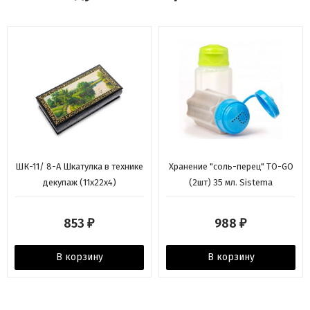
ШК-11/ 8-A Шкатулка в технике
Хранение "соль-перец" TO-GO
декупаж (11х22х4)
(2шт) 35 мл. Sistema
853
988
₽
₽
В корзину
В корзину