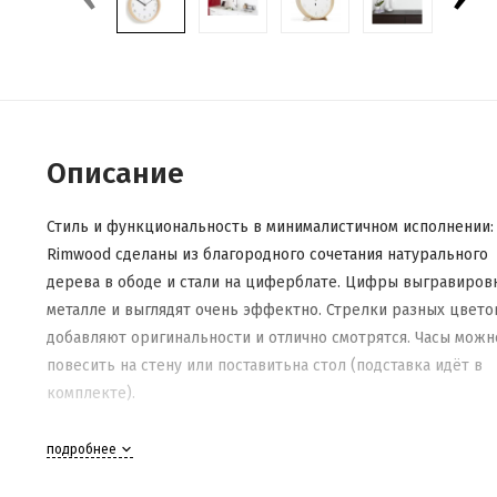
Описание
Стиль и функциональность в минималистичном исполнении:
Rimwood сделаны из благородного сочетания натурального
дерева в ободе и стали на циферблате. Цифры выгравиров
металле и выглядят очень эффектно. Стрелки разных цвето
добавляют оригинальности и отлично смотрятся. Часы можн
повесить на стену или поставитьна стол (подставка идёт в
комплекте).
Материал: Дерево
подробнее
Размеры: 26,6 х 5 х 26,6