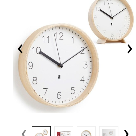
‹
›
‹
›