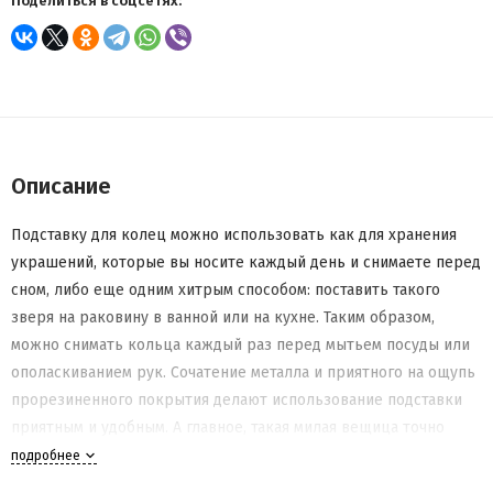
Поделиться в соцсетях:
Описание
Подставку для колец можно использовать как для хранения
украшений, которые вы носите каждый день и снимаете перед
сном, либо еще одним хитрым способом: поставить такого
зверя на раковину в ванной или на кухне. Таким образом,
можно снимать кольца каждый раз перед мытьем посуды или
ополаскиванием рук. Сочатение металла и приятного на ощупь
прорезиненного покрытия делают использование подставки
приятным и удобным. А главное, такая милая вещица точно
украсит обстановку.
подробнее