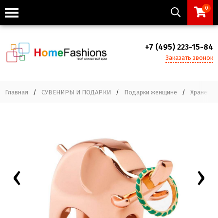
0
+7 (495) 223-15-84
Заказать звонок
Главная
/
СУВЕНИРЫ И ПОДАРКИ
/
Подарки женщине
/
Хранение
‹
›