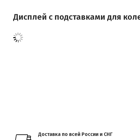
фигурка оленя - 3 шт.;
Дисплей с подставками для кол
фигурка кролика - 3 шт.;
фигурка жирафа - 3 шт.
Материал: Цинк
Размеры: 9,5 х 2,5 х 7
Доставка по всей России и СНГ