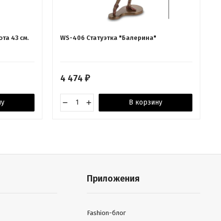
ота 43 см.
WS-406 Статуэтка "Балерина"
4 474
₽
ну
В корзину
Приложения
Fashion-блог