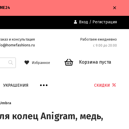
OME24
Вход
/
Регистрация
Заказ и консультация
Работаем ежедневно
fo@homefashions.ru
с 9:00 до 20:00
Корзина пуста
Избранное
УКРАШЕНИЯ
СКИДКИ
 Umbra
ля колец Anigram, медь,