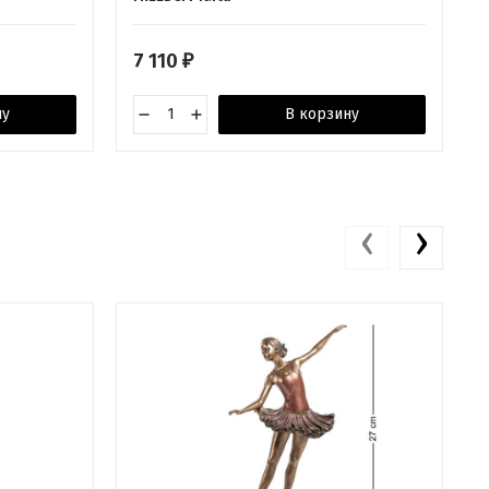
7 110
₽
ну
В корзину
‹
›