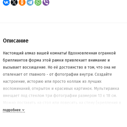
Описание
Настоящий алмаз вашей комнаты! Вдохновленная огранкой
бриллиантов форма этой рамки привлекает внимание и
вызывает восхищение. Но её достоинство в том, что она не
отвлекает от главного - от фотографии внутри. Создайте
настроение, историю или просто коллаж из лучших
воспоминаний, открыток и красивых картинок. Мультирамка
вмещает под стеклом три фотографии размером 13 х 18 см.
Можно поставить на стол или повесить на стену (крепления в
комплекте).
подробнее
Материал: Нержавеющая сталь