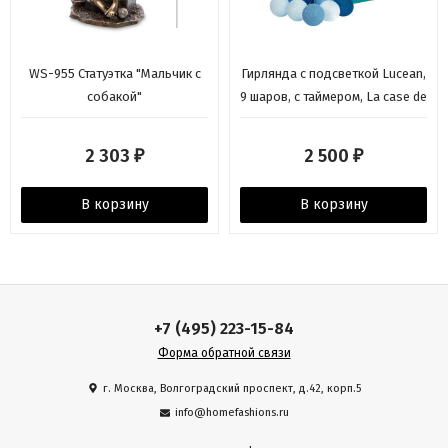
WS-955 Статуэтка "Мальчик с
Гирлянда с подсветкой Lucean,
собакой"
9 шаров, с таймером, La case de
cousin paul
2 303
2 500
₽
₽
В корзину
В корзину
+7 (495) 223-15-84
Форма обратной связи
г. Москва, Волгоградский проспект, д.42, корп.5
info@homefashions.ru