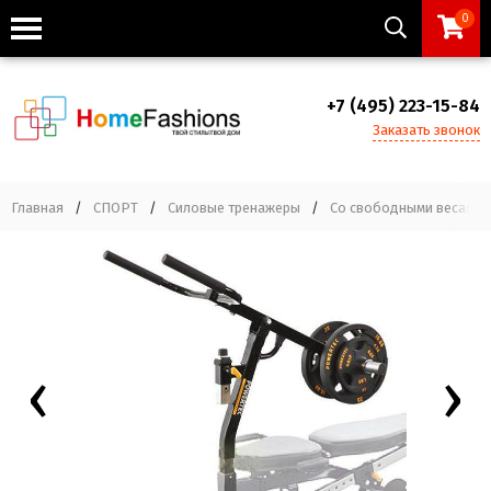
0
+7 (495) 223-15-84
Заказать звонок
Главная
/
СПОРТ
/
Силовые тренажеры
/
Со свободными весами
‹
›