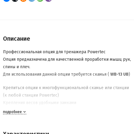
Описание
Профессиональная опция для тренажера Powertec
Опция предназначена для качественной проработки мышц рук,
спины и плеч.
Для использования данной опции требуется скамья
(
WB-
13 UB
)
Крепиться опции к многофункциональной скамье или станции
(к любой станции Powertec)
Крепления весов удобными замками
Аксессуар универсальный подходит для всех станций и скамьи,
подробнее
жим WD-DMA11 и WD-DMA10
Все аксессуары Powertec - легко снимаются и можно быстро
заменить для перехода на другую опцию.
Характеристики