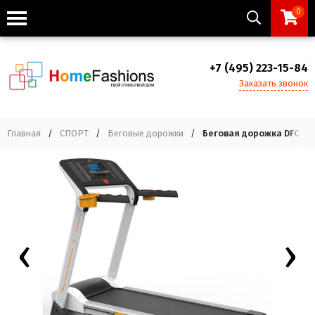
0
+7 (495) 223-15-84
Заказать звонок
Главная
/
СПОРТ
/
Беговые дорожки
/
Беговая дорожка DFC JS-
‹
›