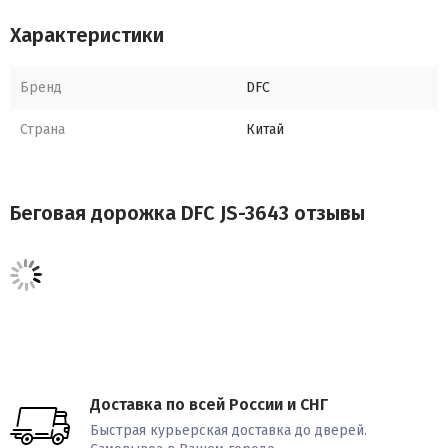
Скорость 1 - 16 км/ч
Характеристики
Беговое полотно 1,6 мм
Бренд
DFC
Толщина деки
Страна
Китай
Размер бегового полотна 43 х 130 см
Угол наклона бегового полотна 1 - 16 %
Беговая дорожка DFC JS-3643 отзывы
Регулировка бегового полотна электрическая
Система амортизации есть
Измерение пульса сенсорные датчики на поручнях
Дисплей ЖК с синей подсветкой
Доставка по всей России и СНГ
Показания консоли скорость, наклон, время, дистанция, пульс,
Быстрая курьерская доставка до дверей.
калории