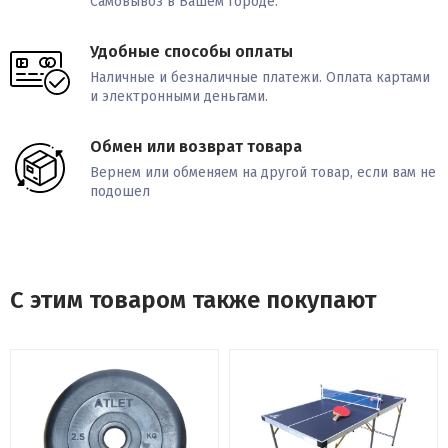
Самовывоз в Вашем городе.
Язык интерфейса английский
Удобные способы оплаты
Наличные и безналичные платежи. Оплата картами
Количество программ 25 встроенных программ + HRC, BODY FAT
и электронными деньгами.
Мультимедия 2 встроенных динамика
Обмен или возврат товара
Вернем или обменяем на другой товар, если вам не
Интеграция вход для MP3
подошел
Управление на поручнях изменение угла наклона и
регулировка скорости
Держатель для планшета нет
С этим товаром также покупают
Держатель для бутылки есть
Вентилятор нет
Транспортировочные ролики есть