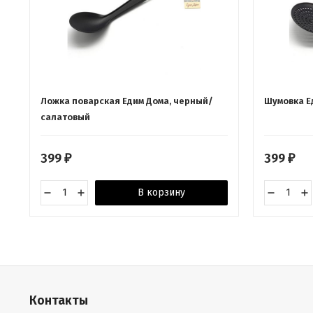
Ложка поварская Едим Дома, черный/
Шумовка Е
салатовый
399
399
₽
₽
В корзину
Контакты