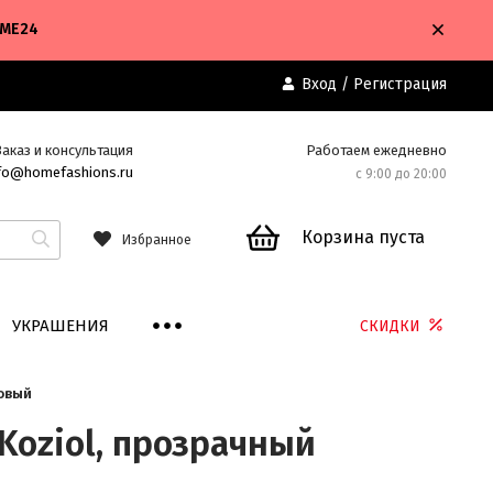
OME24
Вход
/
Регистрация
Заказ и консультация
Работаем ежедневно
fo@homefashions.ru
с 9:00 до 20:00
Корзина пуста
Избранное
УКРАШЕНИЯ
СКИДКИ
ковый
Koziol, прозрачный