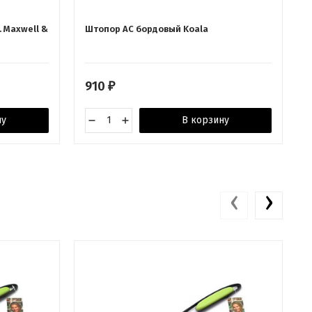
. Maxwell &
Штопор AC бордовый Koala
910
₽
ну
В корзину
‹
›