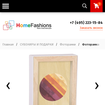
0
+7 (495) 223-15-84
Заказать звонок
Главная
/
СУВЕНИРЫ И ПОДАРКИ
/
Фоторамки
/
Фоторамка foto
‹
›