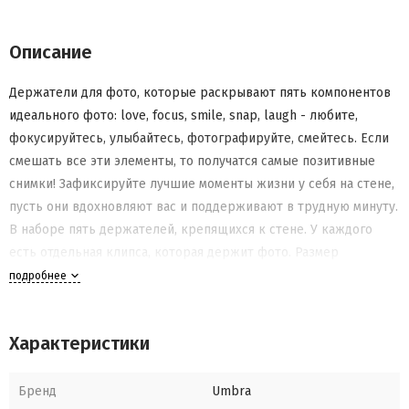
Описание
Держатели для фото, которые раскрывают пять компонентов
идеального фото: love, focus, smile, snap, laugh - любите,
фокусируйтесь, улыбайтесь, фотографируйте, смейтесь. Если
смешать все эти элементы, то получатся самые позитивные
снимки! Зафиксируйте лучшие моменты жизни у себя на стене,
пусть они вдохновляют вас и поддерживают в трудную минуту.
В наборе пять держателей, крепящихся к стене. У каждого
есть отдельная клипса, которая держит фото. Размер
варьируется от 2,5 х 8,3х 2,5 см до 5,1 х 10,2 x 2.5 см.
подробнее
Характеристики
Бренд
Umbra