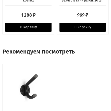
Koenitz
размер В (5 л), рулон, 20 шт.
Brabantia
1 288
969
₽
₽
В корзину
В корзину
Рекомендуем посмотреть